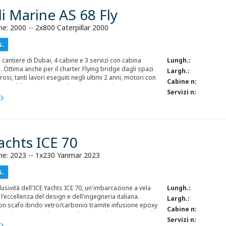
i Marine AS 68 Fly
e: 2000 -- 2x800 Caterpillar 2000
s.
 cantiere di Dubai, 4 cabine e 3 servizi con cabina
Lungh.:
 Ottima anche per il charter. Flying bridge dagli spazi
Largh.:
si, tanti lavori eseguiti negli ultimi 2 anni, motori con
Cabine n:
, scambiatori 2024. Tendaggi e cuscineria esterna
Servizi n:
pio generatore.
achts ICE 70
ne: 2023 -- 1x230 Yanmar 2023
s.
lusività dell'ICE Yachts ICE 70, un'imbarcazione a vela
Lungh.:
l'eccellenza del design e dell'ingegneria italiana.
Largh.:
on scafo ibrido vetro/carbonio tramite infusione epoxy
Cabine n:
rifinito con una elegante colorazione bianca Snow White
Servizi n:
esto yacht offre prestazioni di navigazione di alto livello