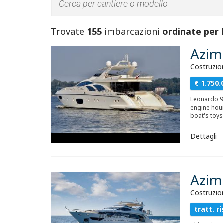
Trovate
155
imbarcazioni
ordinate per
Azim
Costruzio
€ 1.750.
Leonardo 98
engine hour
boat's toys
Dettagli
Azim
Costruzio
tratt. ri