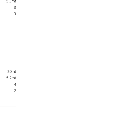
5.3mt
Beneteau
3
Oceanis 473
3
Clipper (2005)
1x100 Yanmar
€ 109.000
.00
20mt
5.2mt
4
2