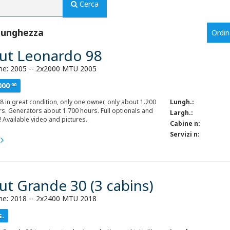
Cerca
 lunghezza
Ordi
ut Leonardo 98
ne: 2005 -- 2x2000 MTU 2005
000
.00
 in great condition, only one owner, only about 1.200
Lungh.:
s. Generators about 1.700 hours. Full optionals and
Largh.:
! Available video and pictures.
Cabine n:
Servizi n:
ut Grande 30 (3 cabins)
ne: 2018 -- 2x2400 MTU 2018
s.