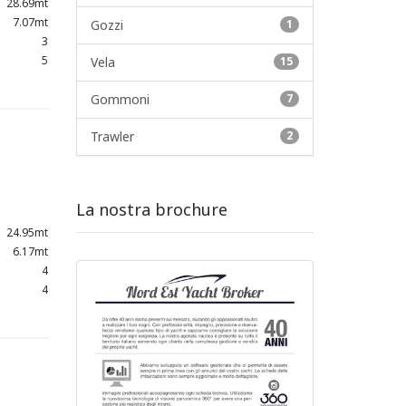
28.69mt
7.07mt
Gozzi
1
3
5
Vela
15
Gommoni
7
Trawler
2
La nostra brochure
24.95mt
6.17mt
4
4