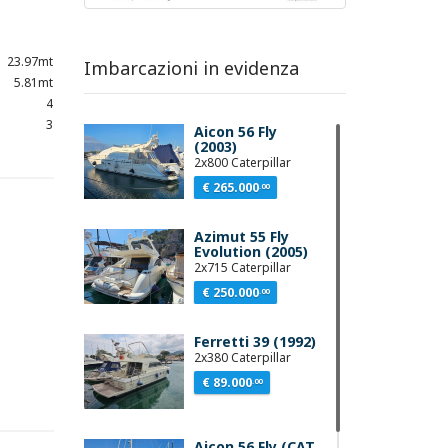
23.97mt
Imbarcazioni in evidenza
5.81mt
4
3
Aicon 56 Fly
(2003)
2x800 Caterpillar
€ 265.000
.00
Azimut 55 Fly
Evolution (2005)
2x715 Caterpillar
€ 250.000
.00
Ferretti 39 (1992)
2x380 Caterpillar
€ 89.000
.00
Aicon 56 Fly (CAT