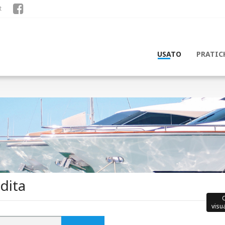
t
USATO
PRATIC
dita
visu