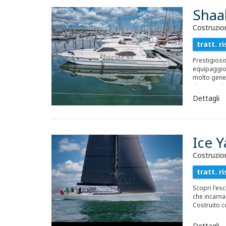
Shaal
Costruzion
tratt. ri
Prestigioso
equipaggio.
molto genero
riser nuovi
nuova. Dop
Dettagli
Ice Y
Costruzio
tratt. ri
Scopri l'esc
che incarna 
Costruito c
one-step e 
Awlcraft, qu
Dettagli