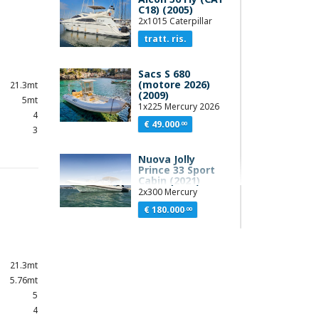
C18) (2005)
2x1015 Caterpillar
tratt. ris.
Sacs S 680
(motore 2026)
21.3mt
(2009)
5mt
1x225 Mercury 2026
4
€ 49.000
.00
3
Nuova Jolly
Prince 33 Sport
Cabin (2021)
2x300 Mercury
€ 180.000
.00
Azimut 62S
(2009)
21.3mt
2x1015 Caterpillar
5.76mt
€ 680.000
.00
5
4