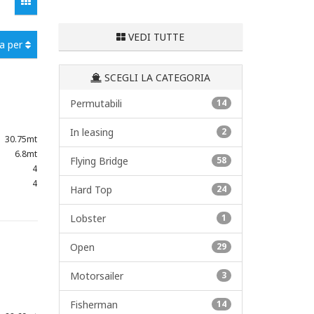
VEDI TUTTE
na per
SCEGLI LA CATEGORIA
Permutabili
14
In leasing
2
30.75mt
6.8mt
Flying Bridge
58
4
4
Hard Top
24
Lobster
1
Open
29
Motorsailer
3
Fisherman
14