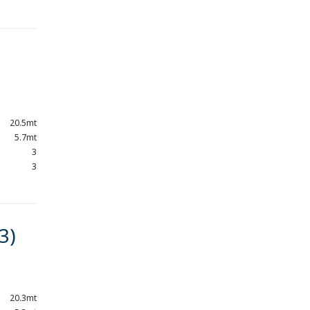
Abacus Marine
Abacus 62 Fly
(2006)
2x1050 Caterpillar
€ 495.000
.00
Carnevali C160
(2008)
2x715 Caterpillar
€ 285.000
20.5mt
.00
5.7mt
3
Nerea Yacht
NY24 Limo
3
Tender (2023)
1x250 Yanmar
tratt. ris.
3)
Sea Ray 325
Sundancer
(2007)
2x220 Mercruiser
€ 47.000
.00
20.3mt