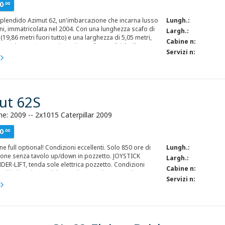
0
.00
splendido Azimut 62, un'imbarcazione che incarna lusso
Lungh.:
ni, immatricolata nel 2004. Con una lunghezza scafo di
Largh.:
(19,86 metri fuori tutto) e una larghezza di 5,05 metri,
Cabine n:
rcazione offre spazi ampi e confortevoli, ideali per
Servizi n:
dimenticabili. La manutenzione è stata eseguita con cura,
zia degli scambiatori e dei serbatoi carburante, tutto
nel 2022. L'Azimut 62 è progettato per offrire il massimo
ordo. Dispone di due cabine matrimoniali, una cabina
iano e una cabina equipaggio, oltre a una toilette
ut 62S
'equipaggio e due toilette con doccia per gli ospiti. La
e degli spazi interni include una dinette accogliente,
funzionale, un salone spazioso e una plancia di poppa
e: 2009 -- 2x1015 Caterpillar 2009
o equipaggio e passerella a destra. L'alimentazione è
0
.00
a un generatore Kohler da 13 Kw. Questa imbarcazione
 un'opportunità unica per chi cerca un'esperienza di
e full optional! Condizioni eccellenti. Solo 850 ore di
Lungh.:
 di alto livello, combinando eleganza, comfort e
ione senza tavolo up/down in pozzetto. JOYSTICK
 eccellent
Largh.:
DER-LIFT, tenda sole elettrica pozzetto. Condizioni
Cabine n:
. Si inviano immagini se seriamente interessati.
Servizi n: