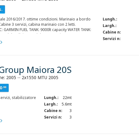
no yacht destinato a un segmento specifico e
s.
, che ricerca comfort reale e scelte progettuali
. Dettagli d'Eccellenza: Finiture di pregio, plancia
otale 2016/2017. ottime condizioni. Marinaio a bordo
Lungh.:
e dotazioni tecniche (stabilizzatori, Jacuzzi, cucina Miele)
abine 3 servizi, cabina marinaio con 2 letti.
ono un'attenzione al dettaglio superiore.
Largh.:
: GARMIN FUEL TANK: 9000lt capacity WATER TANK:
Cabine n:
t and desalinizer 220lt/hour capacity TENDER: LOMAC
Servizi n:
 Group Maiora 20S
ne: 2005 -- 2x1550 MTU 2005
0
.00
ervizi, stabilizzatore
Lungh.:
22mt
Largh.:
5.6mt
Cabine n:
3
Servizi n:
3