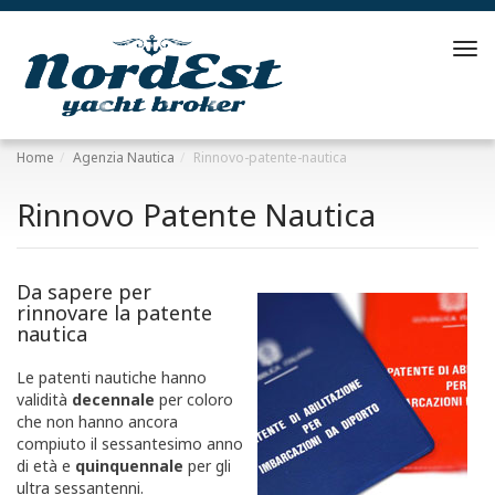
Tog
navi
Home
Agenzia Nautica
Rinnovo-patente-nautica
Rinnovo Patente Nautica
Da sapere per
rinnovare la patente
nautica
Le patenti nautiche hanno
validità
decennale
per coloro
che non hanno ancora
compiuto il sessantesimo anno
di età e
quinquennale
per gli
ultra sessantenni.