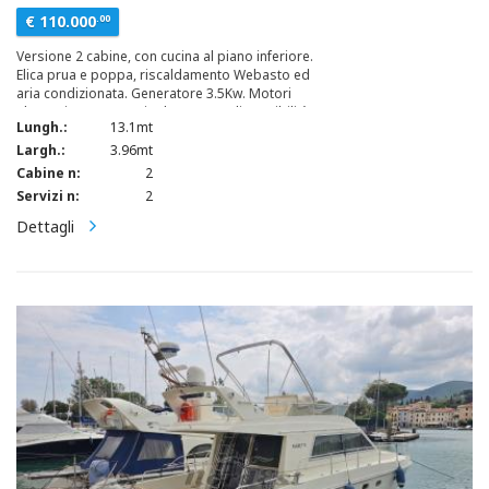
€ 110.000
.00
Versione 2 cabine, con cucina al piano inferiore.
Elica prua e poppa, riscaldamento Webasto ed
aria condizionata. Generatore 3.5Kw. Motori
sbarcati 2014 portati ad ore zero, disponibilità
Lungh.:
13.1mt
descrizione lavori eseguiti, ad oggi dallo sbarco
circa 140 ore di moto
Largh.:
3.96mt
Cabine n:
2
Servizi n:
2
Dettagli