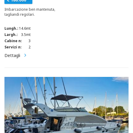
Imbarcazione ben mantenuta,
tagliandi regolari.
Lungh.:
14.6mt
Largh.:
3.5mt
Cabine n:
3
Servizi n:
2
Dettagli