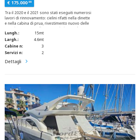
€ 175.000
.00
Tra il 2020 e il 2021 sono stati eseguiti numerosi
lavori di rinnovamento: cielini rifatti nella dinette
e nella cabina di prua, rivestimento nuovo delle
paratie, moquette dinette sostituita, tende nuove
Lungh.:
15mt
e illuminazione completamente a LED. Inclusi
anche bimini, telo invernale “norvegese” e
Largh.:
4.6mt
coperture traforate per le finestrature esterne.
Cabine n:
3
Attualmente necessita di alcuni lavori
Servizi n:
2
quantificabili. Rimaniamo a disposizione per
fissare un appuntamento a bordo. Imbarcazione
Dettagli
fuori acqua.