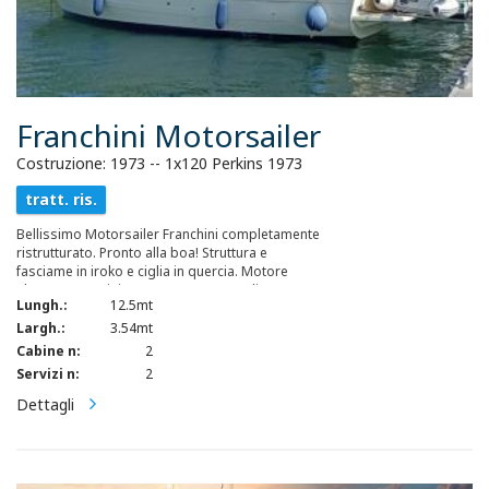
Franchini Motorsailer
Costruzione: 1973 -- 1x120 Perkins 1973
tratt. ris.
Bellissimo Motorsailer Franchini completamente
ristrutturato. Pronto alla boa! Struttura e
fasciame in iroko e ciglia in quercia. Motore
sbarcato e revisionato a nuovo 2020, line asse
Lungh.:
12.5mt
nuova 2021. Impianto fotvoltaico.
Largh.:
3.54mt
Cabine n:
2
Servizi n:
2
Dettagli