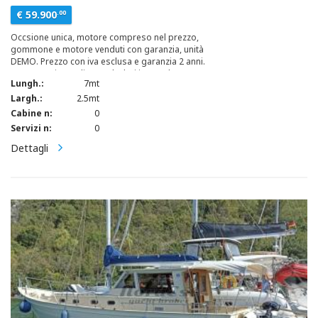
€ 59.900
.00
Occsione unica, motore compreso nel prezzo,
gommone e motore venduti con garanzia, unità
DEMO. Prezzo con iva esclusa e garanzia 2 anni.
Consegna immediata. Tubolari in Hypalone Orca,
Lungh.:
7mt
Calpestio in SEADECK, Volante con sistema di
sterzo idraulico, Arco di traino e T-Top in
Largh.:
2.5mt
vetroresina. Plancette di poppa aggiuntive con
Cabine n:
0
scaletta bagno telescopica e pieghevole.
Servizi n:
0
Dettagli