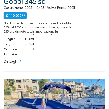
Gobbi 345 sc
Costruzione: 2005 -- 2x231 Volvo Penta 2005
€ 110.000
.00
Nord Est Yacht Broker propone in vendita Gobbi
345 del 2005 in condizioni molto buone, con soli
235 ore di moto totali. Imbarcazione full
optional, ideale per chi cerca comfort, tecnologia
Lungh.:
11.4mt
e facilità di utilizzo in navigazione e in porto.
Dotata di aria condizionata, elica di manovra,
Largh.:
3.54mt
autopilota, GPS ecoscandaglio di ultima
Cabine n:
2
generazione e antenna satellitare. È presente
Servizi n:
1
anche una comoda passerella idraulica per
l’accesso a bordo. Gli spazi sono ben distribuiti,
Dettagli
con due cabine separate, bagno, cucina
attrezzata e zona giorno luminosa e accogliente.
All’esterno, ampio prendisole e zona relax
perfetta per le uscite estive. Barca sempre
seguita con cura, manutenzioni puntuali e nessun
intervento da eseguire. Visibile su
appuntamento.