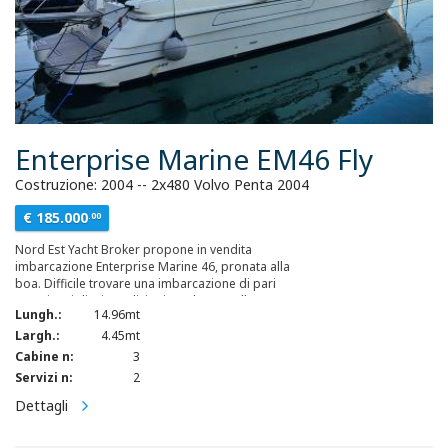
Enterprise Marine EM46 Fly
Costruzione: 2004 -- 2x480 Volvo Penta 2004
€ 185.000
.00
Nord Est Yacht Broker propone in vendita
imbarcazione Enterprise Marine 46, pronata alla
boa. Difficile trovare una imbarcazione di pari
anno in migliori condizioni. Teak massello
Lungh.:
14.96mt
pozzetto e plancetta. Pelle divani dinette e
salotto nuova. motori in perfette condizioni,
Largh.:
4.45mt
nessun lavoro da eseguire. Foto aggiornate
Cabine n:
3
recentissime ed originali. Armatore molto
Servizi n:
2
scrupoloso e preparato, motivato alla vendita
per cambio tipologia.
Dettagli