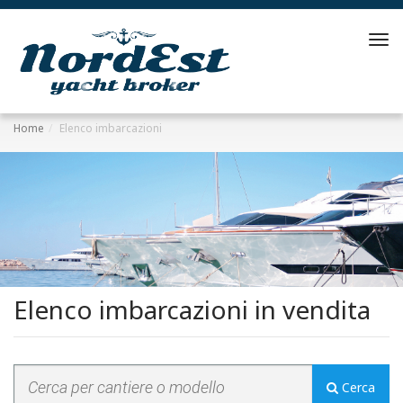
Tog
navi
Home
Elenco imbarcazioni
Elenco imbarcazioni in vendita
Cerca