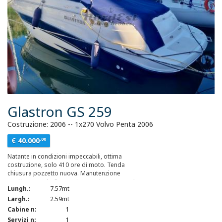
Glastron GS 259
Costruzione: 2006 -- 1x270 Volvo Penta 2006
€ 40.000
.00
Natante in condizioni impeccabili, ottima
costruzione, solo 410 ore di moto. Tenda
chiusura pozzetto nuova. Manutenzione
certificata periodica. Antivegetativa 2025, Colore
Lungh.:
7.57mt
blu e lucidatura di tutte le finacate anche
internamente 2025, Telo copri barca blu e telo
Largh.:
2.59mt
copri cruscotto 2025, Tagliando motore
Cabine n:
1
completo 2025, Piano induzione, radio Fusion
Servizi n:
1