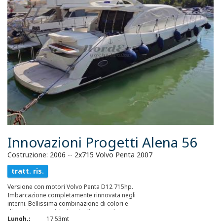
Innovazioni Progetti Alena 56
Costruzione: 2006 -- 2x715 Volvo Penta 2007
tratt. ris.
Versione con motori Volvo Penta D12 715hp.
Imbarcazione completamente rinnovata negli
interni. Bellissima combinazione di colori e
disegni geometrici. Plancia di comando
Lungh.:
17.53mt
rinnovata. Ottimo stato generale.