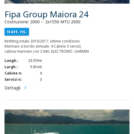
Fipa Group Maiora 24
Costruzione: 2000 -- 2x1550 MTU 2000
tratt. ris.
Refitting totale 2016/2017. ottime condizioni.
Marinaio a bordo annuale. 4 Cabine 3 servizi,
cabina marinaio con 2 letti. ELECTRONIC: GARMIN
FUEL TANK: 9000lt capacity WATER TANK: 4pcs,
Lungh.:
23.97mt
2000lt and desalinizer 220lt/hour capacity
TENDER: LOMAC 3,5mt 30hp
Largh.:
5.81mt
Cabine n:
4
Servizi n:
3
Dettagli