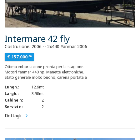
Intermare 42 fly
Costruzione: 2006 -- 2x440 Yanmar 2006
€ 157.000
.00
Ottima imbarcazione pronta per la stagione.
Motori Yanmar 440 hp. Manette elettroniche.
Stato generale molto buono, carena portata a
zero 2024, perfetta senza osmosi. Generatore
Lungh.:
12.9mt
Onan da 7kw, aria condizionata con doppio
impianto (zona notte e dientte). Cuscineria
Largh.:
3.98mt
interna ed esterna sempre protetta e mantenuta
Cabine n:
2
in ottimo stato.
Servizi n:
2
Dettagli