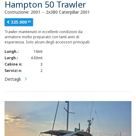
Hampton 50 Trawler
Costruzione: 2001 -- 2x380 Caterpillar 2001
€ 325.000
.00
Trawler mantenuto in eccellenti condizioni da
armatore molto preparato con tanti anni di
esperienza. Solo alcuni degli accessori principali:
Generatore Mase 11 kw - 4 pannelli fotovoltaici
Lungh.:
16mt
120 A - 7 batterie 220A Victron -Aria condizionata
2 x 25.000 BTU CLIMMA - Inverter 2,5 KW 12/230V
Largh.:
4.63mt
- Dissalatore 200 litri/ora - Elica di prua - Elica di
Cabine n:
3
poppa - Stabilizzatori idraulici Naiad (contro il
Servizi n:
2
rollio), Plancetta up-down idraulica in teak
massello - Passerella Idraulica 4 metri 200 kg
Dettagli