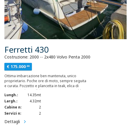
Ferretti 430
Costruzione: 2000 -- 2x480 Volvo Penta 2000
€ 175.000
.00
Ottima imbarcazione ben mantenuta, unico
proprietario. Poche ore di moto, sempre seguita
e curata. Pozzetto e plancetta in teak, elica di
manovra, aria condizionata e generatore Kohler
Lungh.:
14.35mt
da 9kw.
Largh.:
4.32mt
Cabine n:
2
Servizi n:
2
Dettagli