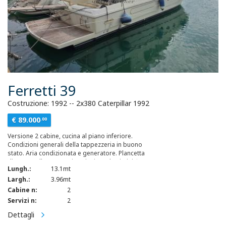
Ferretti 39
Costruzione: 1992 -- 2x380 Caterpillar 1992
€ 89.000
.00
Versione 2 cabine, cucina al piano inferiore.
Condizioni generali della tappezzeria in buono
stato. Aria condizionata e generatore. Plancetta
di poppa allungata e rivestita in teak. Bimini fly.
Lungh.:
13.1mt
Lavello extra in dinette. Pozzetto molto spazioso.
Largh.:
3.96mt
Cabine n:
2
Servizi n:
2
Dettagli