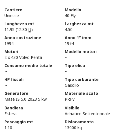
Cantiere
Modello
Uniesse
40 Fly
Lunghezza mt
Larghezza mt
11.95 (12.80
ft
)
4.50
Anno costruzione
Anno 1° imm.
1994
1994
Motori
Modello motori
2 x 430 Volvo Penta
--
Consumo medio totale
Tipo elica
--
--
HP fiscali
Tipo carburante
--
Gasolio
Generatore
Materiale scafo
Mase IS 5.0 2023 5 kw
PRFV
Bandiera
Visibile
Estera
Adriatico Settentrionale
Pescaggio mt
Dislocamento
1.10
13000 kg