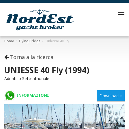
Tog
navi
Home
Flying Bridge
Uniesse 40 Fly
Torna alla ricerca
UNIESSE 40 Fly (1994)
Adriatico Settentrionale
INFORMAZIONI
Download