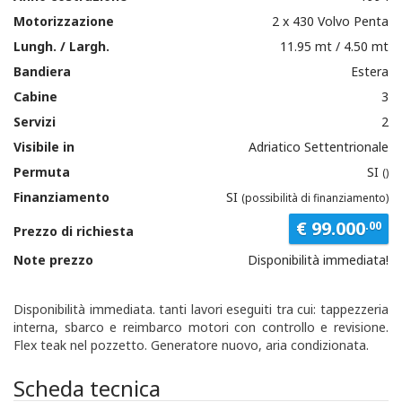
Motorizzazione
2 x 430 Volvo Penta
Lungh. / Largh.
11.95 mt / 4.50 mt
Bandiera
Estera
Cabine
3
Servizi
2
Visibile in
Adriatico Settentrionale
Permuta
SI
()
Finanziamento
SI
(possibilità di finanziamento)
€ 99.000
.00
Prezzo di richiesta
Note prezzo
Disponibilità immediata!
Disponibilità immediata. tanti lavori eseguiti tra cui: tappezzeria
interna, sbarco e reimbarco motori con controllo e revisione.
Flex teak nel pozzetto. Generatore nuovo, aria condizionata.
Scheda tecnica