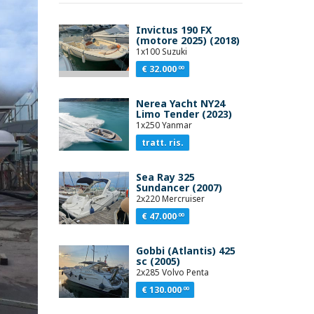
Invictus 190 FX
(motore 2025) (2018)
1x100 Suzuki
€ 32.000
.00
Nerea Yacht NY24
Limo Tender (2023)
1x250 Yanmar
tratt. ris.
Sea Ray 325
Sundancer (2007)
2x220 Mercruiser
€ 47.000
.00
Gobbi (Atlantis) 425
sc (2005)
2x285 Volvo Penta
€ 130.000
.00