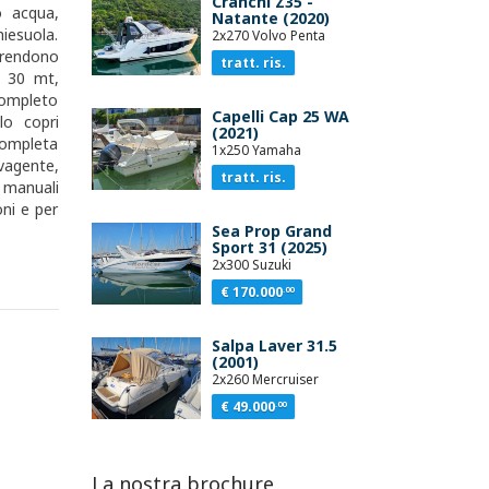
Cranchi Z35 -
o acqua,
Natante (2020)
iesuola.
2x270 Volvo Penta
prendono
tratt. ris.
a 30 mt,
completo
Capelli Cap 25 WA
lo copri
(2021)
completa
1x250 Yamaha
vagente,
tratt. ris.
 manuali
ni e per
Sea Prop Grand
Sport 31 (2025)
2x300 Suzuki
€ 170.000
.00
Salpa Laver 31.5
(2001)
2x260 Mercruiser
€ 49.000
.00
La nostra brochure