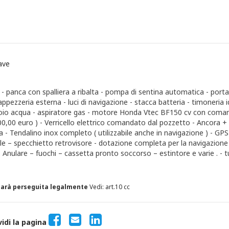
ave
ua - panca con spalliera a ribalta - pompa di sentina automatica - port
appezzeria esterna - luci di navigazione - stacca batteria - timoneria i
rbatoio acqua - aspiratore gas - motore Honda Vtec BF150 cv con coma
00,00 euro ) - Verricello elettrico comandato dal pozzetto - Ancora +
 - Tendalino inox completo ( utilizzabile anche in navigazione ) - GPS
ple – specchietto retrovisore - dotazione completa per la navigazione 
Anulare – fuochi – cassetta pronto soccorso – estintore e varie . - tu
 sarà perseguita legalmente
Vedi: art.10 cc
vidi la pagina