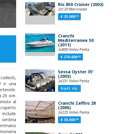
Rio 850 Cruiser (2002)
2x120 Mercruiser
€ 35.000
.00
Cranchi
Mediterranee 50
(2011)
2x800 Volvo Penta
€ 270.000
.00
Sessa Oyster 35'
(2003)
ellenti,
2x231 Volvo Penta
V e una
tratt. ris.
ortevole.
a 20 ore.
enuta al
Cranchi Zaffiro 28
 coperto
(2005)
2x225 Volvo Penta
 include
i sentina
€ 30.000
.00
orrimano
timoneria