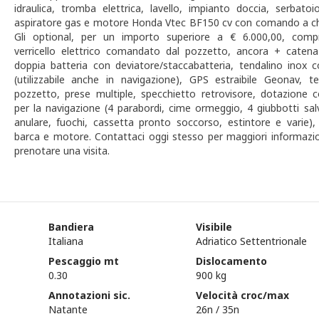
idraulica, tromba elettrica, lavello, impianto doccia, serbatoi
aspiratore gas e motore Honda Vtec BF150 cv con comando a ch
Gli optional, per un importo superiore a € 6.000,00, com
verricello elettrico comandato dal pozzetto, ancora + caten
doppia batteria con deviatore/staccabatteria, tendalino inox 
(utilizzabile anche in navigazione), GPS estraibile Geonav, te
pozzetto, prese multiple, specchietto retrovisore, dotazione 
per la navigazione (4 parabordi, cime ormeggio, 4 giubbotti sal
anulare, fuochi, cassetta pronto soccorso, estintore e varie),
barca e motore. Contattaci oggi stesso per maggiori informazio
prenotare una visita.
Bandiera
Visibile
Italiana
Adriatico Settentrionale
Pescaggio mt
Dislocamento
0.30
900 kg
Annotazioni sic.
Velocità croc/max
Natante
26n / 35n