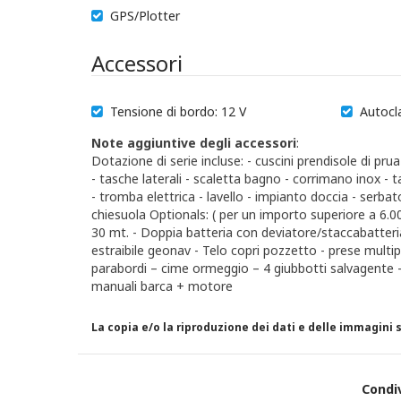
GPS/Plotter
Accessori
Tensione di bordo: 12 V
Autocl
Note aggiuntive degli accessori
:
Dotazione di serie incluse: - cuscini prendisole di pr
- tasche laterali - scaletta bagno - corrimano inox - t
- tromba elettrica - lavello - impianto doccia - se
chiesuola Optionals: ( per un importo superiore a 6.0
30 mt. - Doppia batteria con deviatore/staccabatteria
estraibile geonav - Telo copri pozzetto - prese multi
parabordi – cime ormeggio – 4 giubbotti salvagente - 
manuali barca + motore
La copia e/o la riproduzione dei dati e delle immagini
Condi