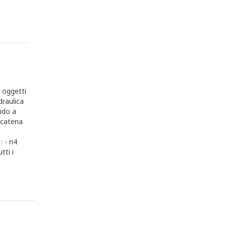
a oggetti
draulica
ndo a
 catena
: - n4
tti i