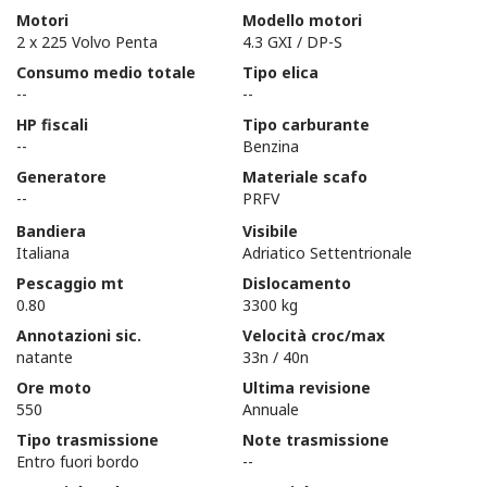
Motori
Modello motori
2 x 225 Volvo Penta
4.3 GXI / DP-S
Consumo medio totale
Tipo elica
--
--
HP fiscali
Tipo carburante
--
Benzina
Generatore
Materiale scafo
--
PRFV
Bandiera
Visibile
Italiana
Adriatico Settentrionale
Pescaggio mt
Dislocamento
0.80
3300 kg
Annotazioni sic.
Velocità croc/max
natante
33n / 40n
Ore moto
Ultima revisione
550
Annuale
Tipo trasmissione
Note trasmissione
Entro fuori bordo
--