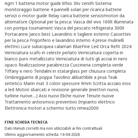
Agm 1 batteria motor guide lithio 36v zenith Sistema
monitoraggio batterie 4 pannelli solari per ricarica batterie
servizi o motor guide Relay carica batterie servizi/motori da
alternatore Optional per la pesca: Vasca del vivo 160lt illuminata
con pompa tournament Vasca del pescato refrigerata 300lt
Portacanne Janco best Lavandino e tagliere esterno Cassettini
per la pesca Frigorifero e lavandino interno 4 prese mulinelli
elettrici Luce subacquea calamari BlueFine Led Orca Refit 2024:
Verniciatura scafo in celeste perlato Verniciatura coperta in
bianco puro metallizzato Verniciatura di tutti gli acciai in nero
opaco Realizzazione parabrezza Cuscineria completa verde
Tiffany e nero Tendalini in statarglass per chiusura completa
Ombreggiante di poppa Tavolino abbattibile a prua Teak
sintetico Marin mat 3 colori spessore 9mm Scritta acciaio inox
a led Motori sbarcati e revisione generale (iniettori nuovi,
turbine nuove....) Assi nuovi Eliche nuove Tenute nuove
Trattamento antiosmosi preventivo Impianto elettrico
Elettronica motori a schermo tutto nmea2000
FINE SCHEDA TECNICA
Dati ritenuti corretti ma non utilizzabili ai fini contrattuali
Ultimo aggiornamento scheda: 14-04-2026