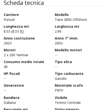
Scheda tecnica
Cantiere
Modello
Pursuit
Tiara 2800 Offshore
Lunghezza mt
Larghezza mt
8.53 (8.53
ft
)
2.90
Anno costruzione
Anno 1° imm.
2003
2003
Motori
Modello motori
2 x 260 Yanmar
--
Consumo medio totale
Tipo elica
40
--
HP fiscali
Tipo carburante
--
Gasolio
Generatore
Materiale scafo
--
PRFV
Bandiera
Visibile
Italiana
Tirreno Centrale
Pescaggio mt
Dislocamento