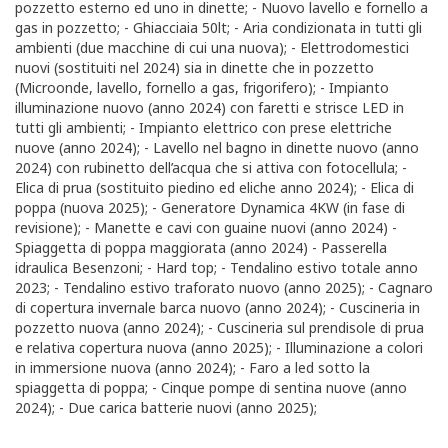
pozzetto esterno ed uno in dinette; - Nuovo lavello e fornello a
gas in pozzetto; - Ghiacciaia 50lt; - Aria condizionata in tutti gli
ambienti (due macchine di cui una nuova); - Elettrodomestici
nuovi (sostituiti nel 2024) sia in dinette che in pozzetto
(Microonde, lavello, fornello a gas, frigorifero); - Impianto
illuminazione nuovo (anno 2024) con faretti e strisce LED in
tutti gli ambienti; - Impianto elettrico con prese elettriche
nuove (anno 2024); - Lavello nel bagno in dinette nuovo (anno
2024) con rubinetto dell’acqua che si attiva con fotocellula; -
Elica di prua (sostituito piedino ed eliche anno 2024); - Elica di
poppa (nuova 2025); - Generatore Dynamica 4KW (in fase di
revisione); - Manette e cavi con guaine nuovi (anno 2024) -
Spiaggetta di poppa maggiorata (anno 2024) - Passerella
idraulica Besenzoni; - Hard top; - Tendalino estivo totale anno
2023; - Tendalino estivo traforato nuovo (anno 2025); - Cagnaro
di copertura invernale barca nuovo (anno 2024); - Cuscineria in
pozzetto nuova (anno 2024); - Cuscineria sul prendisole di prua
e relativa copertura nuova (anno 2025); - Illuminazione a colori
in immersione nuova (anno 2024); - Faro a led sotto la
spiaggetta di poppa; - Cinque pompe di sentina nuove (anno
2024); - Due carica batterie nuovi (anno 2025);