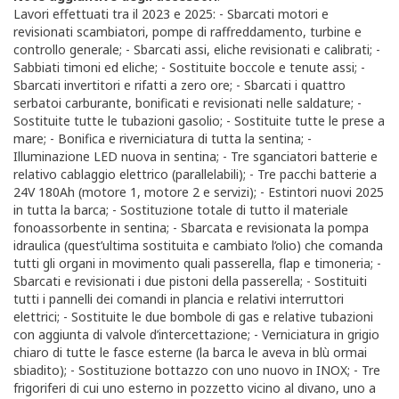
Lavori effettuati tra il 2023 e 2025: - Sbarcati motori e
revisionati scambiatori, pompe di raffreddamento, turbine e
controllo generale; - Sbarcati assi, eliche revisionati e calibrati; -
Sabbiati timoni ed eliche; - Sostituite boccole e tenute assi; -
Sbarcati invertitori e rifatti a zero ore; - Sbarcati i quattro
serbatoi carburante, bonificati e revisionati nelle saldature; -
Sostituite tutte le tubazioni gasolio; - Sostituite tutte le prese a
mare; - Bonifica e riverniciatura di tutta la sentina; -
Illuminazione LED nuova in sentina; - Tre sganciatori batterie e
relativo cablaggio elettrico (parallelabili); - Tre pacchi batterie a
24V 180Ah (motore 1, motore 2 e servizi); - Estintori nuovi 2025
in tutta la barca; - Sostituzione totale di tutto il materiale
fonoassorbente in sentina; - Sbarcata e revisionata la pompa
idraulica (quest’ultima sostituita e cambiato l’olio) che comanda
tutti gli organi in movimento quali passerella, flap e timoneria; -
Sbarcati e revisionati i due pistoni della passerella; - Sostituiti
tutti i pannelli dei comandi in plancia e relativi interruttori
elettrici; - Sostituite le due bombole di gas e relative tubazioni
con aggiunta di valvole d’intercettazione; - Verniciatura in grigio
chiaro di tutte le fasce esterne (la barca le aveva in blù ormai
sbiadito); - Sostituzione bottazzo con uno nuovo in INOX; - Tre
frigoriferi di cui uno esterno in pozzetto vicino al divano, uno a