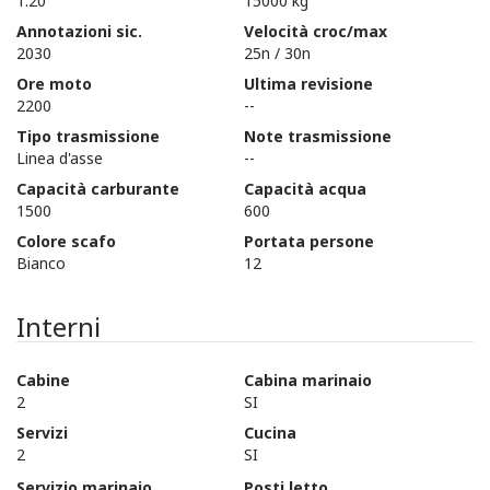
1.20
15000 kg
Annotazioni sic.
Velocità croc/max
2030
25n / 30n
Ore moto
Ultima revisione
2200
--
Tipo trasmissione
Note trasmissione
Linea d'asse
--
Capacità carburante
Capacità acqua
1500
600
Colore scafo
Portata persone
Bianco
12
Interni
Cabine
Cabina marinaio
2
SI
Servizi
Cucina
2
SI
Servizio marinaio
Posti letto