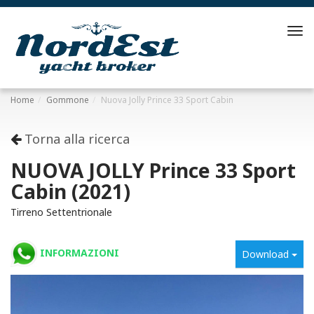
Tog
navi
Home
Gommone
Nuova Jolly Prince 33 Sport Cabin
Torna alla ricerca
NUOVA JOLLY Prince 33 Sport
Cabin (2021)
Tirreno Settentrionale
INFORMAZIONI
Download