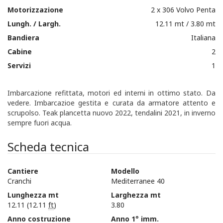
Motorizzazione
2 x 306 Volvo Penta
Lungh. / Largh.
12.11 mt / 3.80 mt
Bandiera
Italiana
Cabine
2
Servizi
1
Imbarcazione refittata, motori ed interni in ottimo stato. Da
vedere. Imbarcazioe gestita e curata da armatore attento e
scrupolso. Teak plancetta nuovo 2022, tendalini 2021, in inverno
sempre fuori acqua.
Scheda tecnica
Cantiere
Modello
Cranchi
Mediterranee 40
Lunghezza mt
Larghezza mt
12.11 (12.11
ft
)
3.80
Anno costruzione
Anno 1° imm.