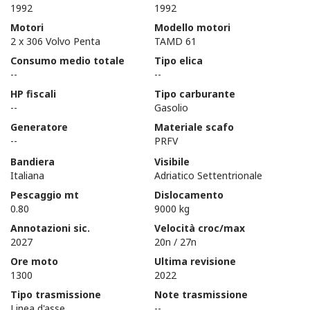
1992
1992
Motori
Modello motori
2 x 306 Volvo Penta
TAMD 61
Consumo medio totale
Tipo elica
--
--
HP fiscali
Tipo carburante
--
Gasolio
Generatore
Materiale scafo
--
PRFV
Bandiera
Visibile
Italiana
Adriatico Settentrionale
Pescaggio mt
Dislocamento
0.80
9000 kg
Annotazioni sic.
Velocità croc/max
2027
20n / 27n
Ore moto
Ultima revisione
1300
2022
Tipo trasmissione
Note trasmissione
Linea d'asse
--