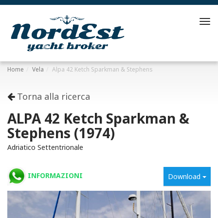
Tog
navi
Home
Vela
Alpa 42 Ketch Sparkman & Stephens
Torna alla ricerca
ALPA 42 Ketch Sparkman &
Stephens (1974)
Adriatico Settentrionale
INFORMAZIONI
Download