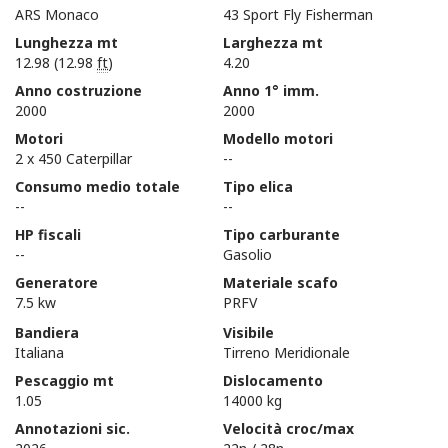
ARS Monaco
43 Sport Fly Fisherman
Lunghezza mt
Larghezza mt
12.98 (12.98
ft
)
4.20
Anno costruzione
Anno 1° imm.
2000
2000
Motori
Modello motori
2 x 450 Caterpillar
--
Consumo medio totale
Tipo elica
--
--
HP fiscali
Tipo carburante
--
Gasolio
Generatore
Materiale scafo
7.5 kw
PRFV
Bandiera
Visibile
Italiana
Tirreno Meridionale
Pescaggio mt
Dislocamento
1.05
14000 kg
Annotazioni sic.
Velocità croc/max