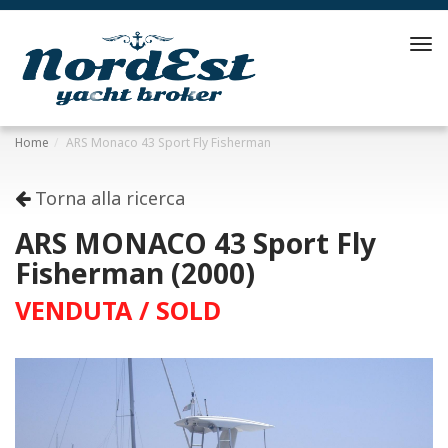
Tog
navi
Home
ARS Monaco 43 Sport Fly Fisherman
Torna alla ricerca
ARS MONACO 43 Sport Fly
Fisherman (2000)
VENDUTA / SOLD