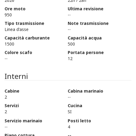
2026
22n / 28n
Ore moto
Ultima revisione
950
--
Tipo trasmissione
Note trasmissione
Linea d'asse
--
Capacità carburante
Capacità acqua
1500
500
Colore scafo
Portata persone
--
12
Interni
Cabine
Cabina marinaio
2
--
Servizi
Cucina
2
SI
Servizio marinaio
Posti letto
--
4
Piano cottura
--