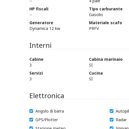
--
4 pale
HP fiscali
Tipo carburante
--
Gasolio
Generatore
Materiale scafo
Dynamica 12 kw
PRFV
Interni
Cabine
Cabina marinaio
3
SI
Servizi
Cucina
3
SI
Elettronica
Angolo di barra
Autopi
GPS/Plotter
Radar
Stazione meteo
Impian