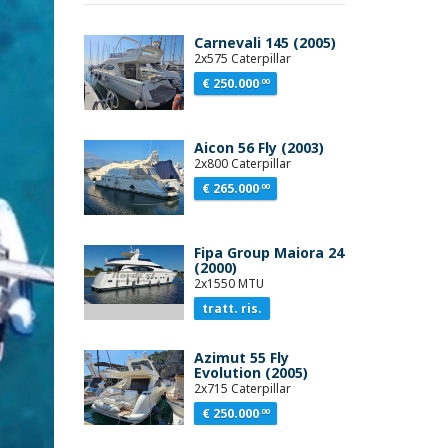
Carnevali 145 (2005)
2x575 Caterpillar
€ 250.000
.00
Aicon 56 Fly (2003)
2x800 Caterpillar
€ 265.000
.00
Fipa Group Maiora 24
(2000)
2x1550 MTU
tratt. ris.
Azimut 55 Fly
Evolution (2005)
2x715 Caterpillar
€ 250.000
.00