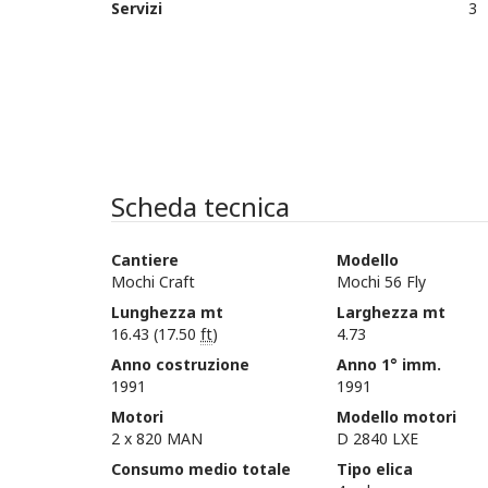
Servizi
3
Scheda tecnica
Cantiere
Modello
Mochi Craft
Mochi 56 Fly
Lunghezza mt
Larghezza mt
16.43 (17.50
ft
)
4.73
Anno costruzione
Anno 1° imm.
1991
1991
Motori
Modello motori
2 x 820 MAN
D 2840 LXE
Consumo medio totale
Tipo elica