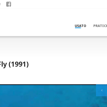
t
USATO
PRATIC
y (1991)