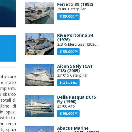
Ferretti 39 (1992)
2x380 Caterpillar
€ 89.000
.00
Riva Portofino 34
(1976)
2x375 Mercruiser (2020)
€ 55.000
.00
Aicon 56 Fly (CAT
C18) (2005)
2x1015 Caterpillar
vuto cure
 è stato
tratt. ris.
mpianti,
o sbarco
Della Pasqua DC15
totali di
Fly (1990)
liche di
2x700 Aifo
in spazi
€ 90.000
.00
stituito.
hi cerca
Abacus Marine
i, spazi