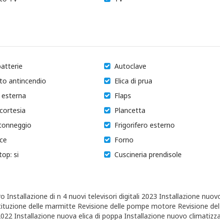
atterie
Autoclave
to antincendio
Elica di prua
 esterna
Flaps
 cortesia
Plancetta
tonneggio
Frigorifero esterno
ice
Forno
top: si
Cuscineria prendisole
 Installazione di n 4 nuovi televisori digitali 2023 Installazione nuov
stituzione delle marmitte Revisione delle pompe motore Revisione del
22 Installazione nuova elica di poppa Installazione nuovo climatizz