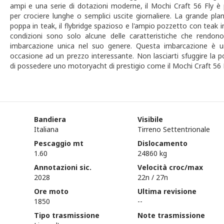
ampi e una serie di dotazioni moderne, il Mochi Craft 56 Fly è 
per crociere lunghe o semplici uscite giornaliere. La grande pla
poppa in teak, il flybridge spazioso e l'ampio pozzetto con teak 
condizioni sono solo alcune delle caratteristiche che rendon
imbarcazione unica nel suo genere. Questa imbarcazione è u
occasione ad un prezzo interessante. Non lasciarti sfuggire la po
di possedere uno motoryacht di prestigio come il Mochi Craft 56 F
Bandiera
Visibile
Italiana
Tirreno Settentrionale
Pescaggio mt
Dislocamento
1.60
24860 kg
Annotazioni sic.
Velocità croc/max
2028
22n / 27n
Ore moto
Ultima revisione
1850
--
Tipo trasmissione
Note trasmissione