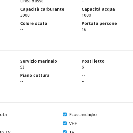
Linea d'asse
--
Capacità carburante
Capacità acqua
3000
1000
Colore scafo
Portata persone
--
16
Servizio marinaio
Posti letto
SI
6
Piano cottura
--
--
--
lota
Ecoscandaglio
VHF
to TV
TV