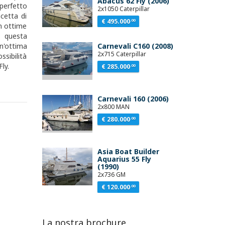
Abacus 62 Fly (2006)
perfetto
2x1050 Caterpillar
ncetta di
€ 495.000
.00
in ottime
o questa
n'ottima
Carnevali C160 (2008)
2x715 Caterpillar
ssibilità
ly.
€ 285.000
.00
Carnevali 160 (2006)
2x800 MAN
€ 280.000
.00
Asia Boat Builder
Aquarius 55 Fly
(1990)
2x736 GM
€ 120.000
.00
La nostra brochure