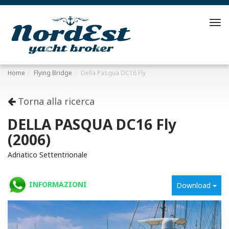
Tog
navi
Home
Flying Bridge
Della Pasqua DC16 Fly
Torna alla ricerca
DELLA PASQUA DC16 Fly
(2006)
Adriatico Settentrionale
INFORMAZIONI
Download