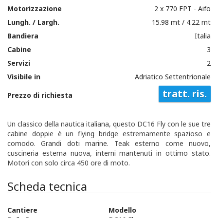
Motorizzazione
2 x 770 FPT - Aifo
Lungh. / Largh.
15.98 mt / 4.22 mt
Bandiera
Italia
Cabine
3
Servizi
2
Visibile in
Adriatico Settentrionale
tratt. ris.
Prezzo di richiesta
Un classico della nautica italiana, questo DC16 Fly con le sue tre
cabine doppie è un flying bridge estremamente spazioso e
comodo. Grandi doti marine. Teak esterno come nuovo,
cuscineria esterna nuova, interni mantenuti in ottimo stato.
Motori con solo circa 450 ore di moto.
Scheda tecnica
Cantiere
Modello