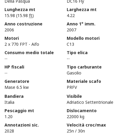
Della Pasqua
DC16 Fly
Lunghezza mt
Larghezza mt
15.98 (15.98
ft
)
4.22
Anno costruzione
Anno 1° imm.
2006
2007
Motori
Modello motori
2 x 770 FPT - Aifo
C13
Consumo medio totale
Tipo elica
--
--
HP fiscali
Tipo carburante
--
Gasolio
Generatore
Materiale scafo
Mase 6.5 kw
PRFV
Bandiera
Visibile
Italia
Adriatico Settentrionale
Pescaggio mt
Dislocamento
1.20
22000 kg
Annotazioni sic.
Velocità croc/max
2028
25n / 30n