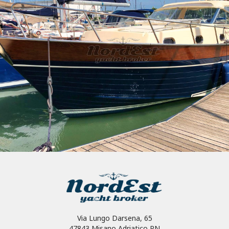
Via Lungo Darsena, 65
47843 Misano Adriatico RN