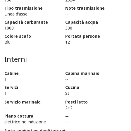
Tipo trasmissione
Note trasmissione
Linea d'asse
--
Capacità carburante
Capacità acqua
1000
300
Colore scafo
Portata persone
Blu
12
Interni
Cabine
Cabina marinaio
1
--
Servizi
Cucina
1
SI
Servizio marinaio
Posti letto
--
2+2
Piano cottura
--
elettrico no induzione
--
Note aggiuntive degli interni: