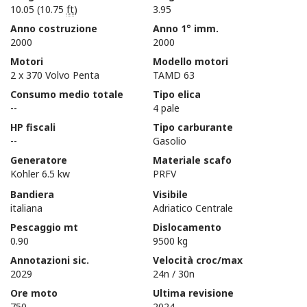
10.05 (10.75
ft
)
3.95
Anno costruzione
Anno 1° imm.
2000
2000
Motori
Modello motori
2 x 370 Volvo Penta
TAMD 63
Consumo medio totale
Tipo elica
--
4 pale
HP fiscali
Tipo carburante
--
Gasolio
Generatore
Materiale scafo
Kohler 6.5 kw
PRFV
Bandiera
Visibile
italiana
Adriatico Centrale
Pescaggio mt
Dislocamento
0.90
9500 kg
Annotazioni sic.
Velocità croc/max
2029
24n / 30n
Ore moto
Ultima revisione
750
2024